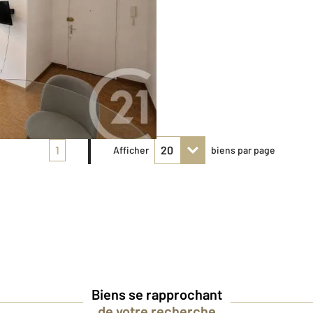
1
Afficher
biens par page
Biens se rapprochant
de votre recherche