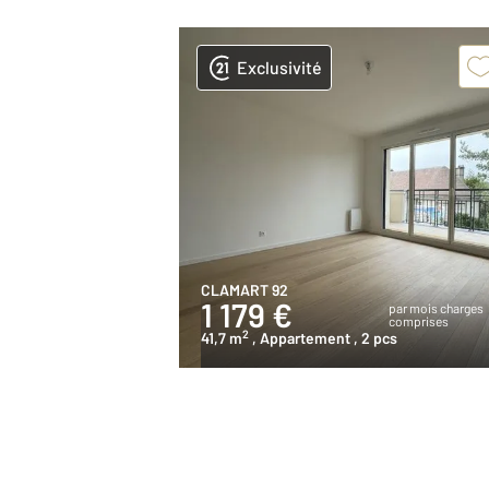
Exclusivité
CLAMART 92
1 179 €
par mois charges
comprises
2
41,7 m
, Appartement
, 2 pcs