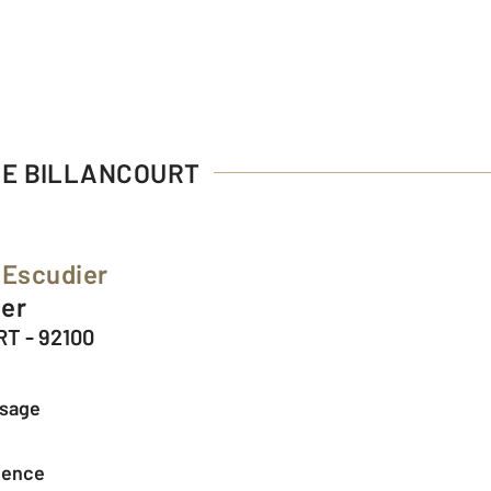
NE BILLANCOURT
 Escudier
ier
T - 92100
ssage
agence