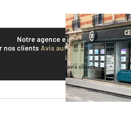
Notre agence est notée
9,3/10
r nos clients
Avis authentifiés par Qualite
Voir tous les avis clients